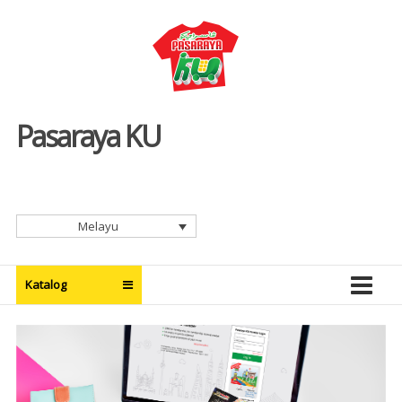
Skip
to
content
Pasaraya KU
Melayu
Katalog