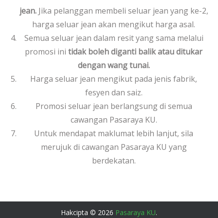
jean.
Jika pelanggan membeli seluar jean yang ke-2,
harga seluar jean akan mengikut harga asal.
Semua seluar jean dalam resit yang sama melalui
promosi ini
tidak boleh diganti balik atau ditukar
dengan wang tunai.
Harga seluar jean mengikut pada jenis fabrik,
fesyen dan saiz.
Promosi seluar jean berlangsung di semua
cawangan Pasaraya KU.
Untuk mendapat maklumat lebih lanjut, sila
merujuk di cawangan Pasaraya KU yang
berdekatan.
Hakcipta © 2026
Pasaraya KU
.