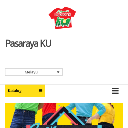
Skip
to
content
Pasaraya KU
Melayu
Katalog