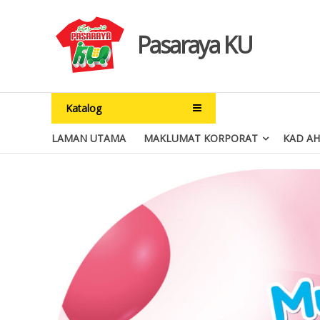
Skip
to
Pasaraya KU
content
Katalog
LAMAN UTAMA
MAKLUMAT KORPORAT
KAD AH